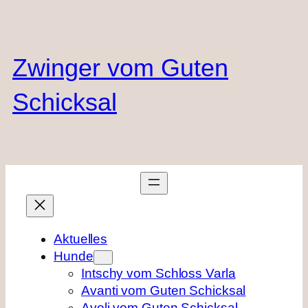
Zum
Inhalt
springen
Zwinger vom Guten
Schicksal
Aktuelles
Hunde
Intschy vom Schloss Varla
Avanti vom Guten Schicksal
Ayoli vom Guten Schicksal